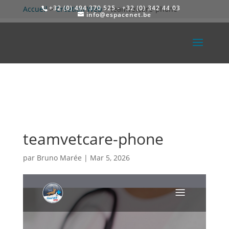
+32 (0) 494 370 525 - +32 (0) 342 44 03
Accueil
>
Création Web
>
teamvetcare-phone
info@espacenet.be
teamvetcare-phone
par
Bruno Marée
|
Mar 5, 2026