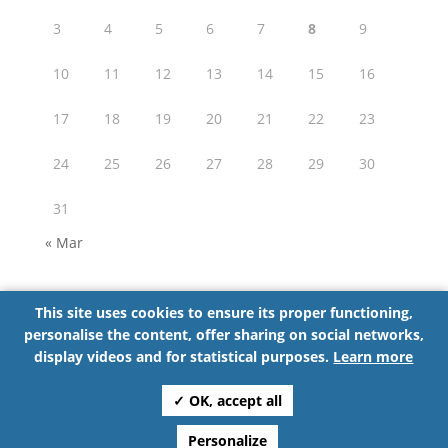
3
4
5
6
7
8
9
10
11
12
13
14
15
16
17
18
19
20
21
22
23
24
25
26
27
28
29
30
31
« Mar
This site uses cookies to ensure its proper functioning,
personalise the content, offer sharing on social networks,
Partager cette page :
display videos and for statistical purposes.
Learn more
✓ OK, accept all
©Espace Net Srl | 2024
Personalize