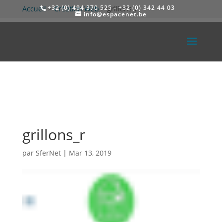
+32 (0) 494 370 525 - +32 (0) 342 44 03
Accueil
>
Création Web
>
grillons_r
info@espacenet.be
grillons_r
par
SferNet
|
Mar 13, 2019