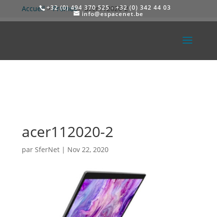
+32 (0) 494 370 525 - +32 (0) 342 44 03
Accueil
>
Promos
>
acer112020-2
info@espacenet.be
acer112020-2
par
SferNet
|
Nov 22, 2020