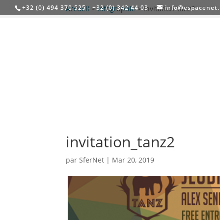
+32 (0) 494 370 525 - +32 (0) 342 44 03
info@espacenet
Accueil
>
Infographie
>
invitation_tanz2
invitation_tanz2
par
SferNet
|
Mar 20, 2019