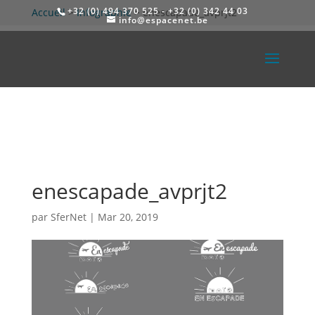
+32 (0) 494 370 525 - +32 (0) 342 44 03
Accueil
>
Infographie
>
enescapade_avprjt2
info@espacenet.be
enescapade_avprjt2
par
SferNet
|
Mar 20, 2019