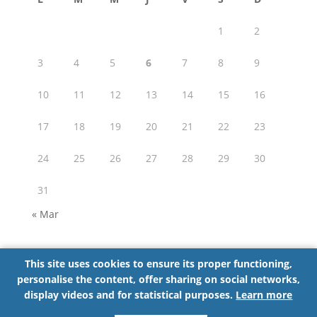
1
2
3
4
5
6
7
8
9
10
11
12
13
14
15
16
17
18
19
20
21
22
23
24
25
26
27
28
29
30
31
« Mar
This site uses cookies to ensure its proper functioning,
personalise the content, offer sharing on social networks,
Partager cette page :
display videos and for statistical purposes.
Learn more