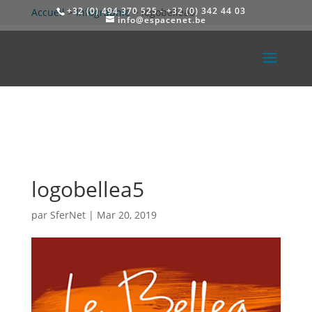
+32 (0) 494 370 525 - +32 (0) 342 44 03
Accueil
>
Infographie
>
logobellea5
info@espacenet.be
logobellea5
par
SferNet
|
Mar 20, 2019