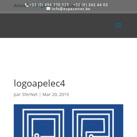
+32 (0) 494 370 525 - +32 (0) 342 44 03
Accueil
>
Infographie
>
logoapelec4
info@espacenet.be
logoapelec4
par
SferNet
|
Mar 20, 2019